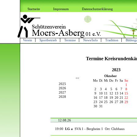
Startseite
Impressum
Datenschutzerklärung
Verein
Sportbetrieb
Termine
News/Info
Tradition
Bilderga
Termine Kreisrundenkä
2023
Oktober
<<
Mo
Di
Mi
Do
Fr
Sa
So
2025
1
2026
2
3
4
5
6
7
8
2027
9
10
11
12
13
14
15
2028
16
17
18
19
20
21
22
23
24
25
26
27
28
29
30
31
12.08.26
19:00
LG a
SVA 1 - Bergheim 1 Ort: Clubhaus