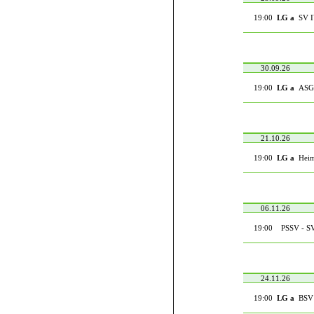
19:00
LG a
SV IV
30.09.26
19:00
LG a
ASG H
21.10.26
19:00
LG a
Heim 
06.11.26
19:00
PSSV - SV
24.11.26
19:00
LG a
BSV H