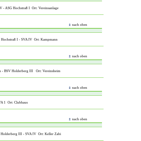
 - ASG Hochstraß I Ort: Vereinsanlage
nach oben
ochstraß I - SVA IV Ort: Kampmann
nach oben
- BSV Holderberg III Ort: Vereinsheim
nach oben
A 1 Ort: Clubhaus
nach oben
olderberg III - SVA IV Ort: Keller Zabi