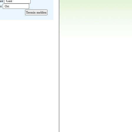
ast
rt