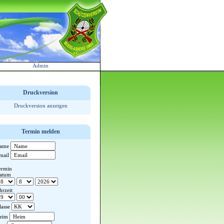
Admin
Druckversion
Druckversion anzeigen
Termin melden
ame
mail
ermin
atum
hrzeit
lasse
eim