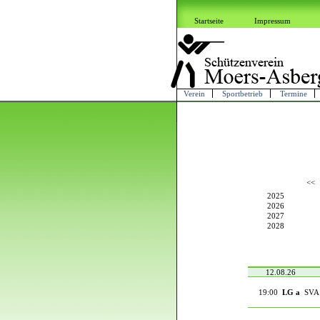
Startseite
Impressum
Verein
Sportbetrieb
Termine
<<
2025
2026
2027
2028
12.08.26
19:00
LG a
SVA 1