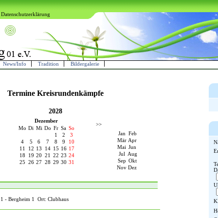
Datenschutzerklärung
News/Info
Tradition
Bildergalerie
Termine Kreisrundenkämpfe
2028
Dezember
>>
Mo
Di
Mi
Do
Fr
Sa
So
Jan
Feb
1
2
3
Mär
Apr
4
5
6
7
8
9
10
N
Mai
Jun
11
12
13
14
15
16
17
E
Jul
Aug
18
19
20
21
22
23
24
Sep
Okt
25
26
27
28
29
30
31
T
Nov
Dez
D
U
 - Bergheim 1 Ort: Clubhaus
K
H