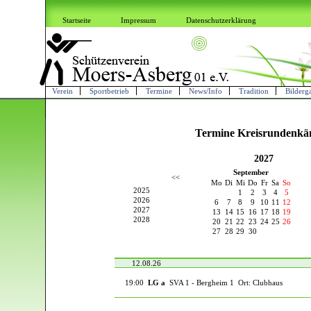
Startseite
Impressum
Datenschutzerklärung
Verein
Sportbetrieb
Termine
News/Info
Tradition
Bilderga
Termine Kreisrundenkä
2027
September
<<
Mo
Di
Mi
Do
Fr
Sa
So
2025
1
2
3
4
5
2026
6
7
8
9
10
11
12
2027
13
14
15
16
17
18
19
2028
20
21
22
23
24
25
26
27
28
29
30
12.08.26
19:00
LG a
SVA 1 - Bergheim 1 Ort: Clubhaus