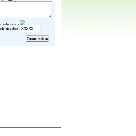
icherheitscode
ode eingeben