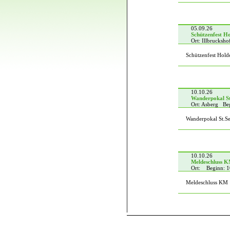
05.09.26
Schützenfest H
Ort: Illbrucksh
Schützenfest Hold
10.10.26
Wanderpokal S
Ort: Asberg Be
Wanderpokal St.S
10.10.26
Meldeschluss 
Ort: Beginn: 1
Meldeschluss KM