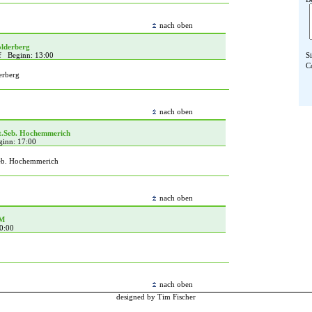
nach oben
olderberg
of Beginn: 13:00
S
C
erberg
nach oben
t.Seb. Hochemmerich
ginn: 17:00
eb. Hochemmerich
nach oben
KM
0:00
nach oben
designed by Tim Fischer