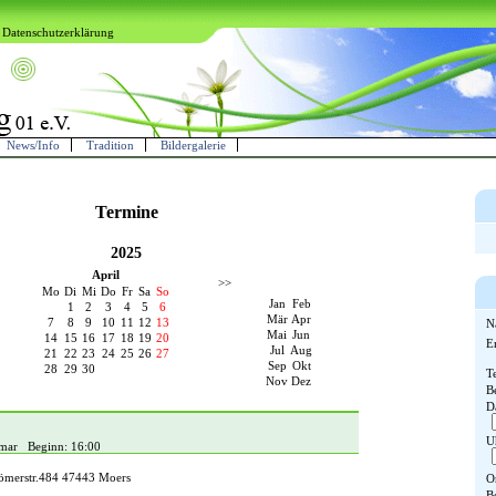
Datenschutzerklärung
News/Info
Tradition
Bildergalerie
Termine
2025
April
>>
Mo
Di
Mi
Do
Fr
Sa
So
Jan
Feb
1
2
3
4
5
6
Mär
Apr
7
8
9
10
11
12
13
N
Mai
Jun
14
15
16
17
18
19
20
E
Jul
Aug
21
22
23
24
25
26
27
Sep
Okt
28
29
30
T
Nov
Dez
B
D
U
gmar Beginn: 16:00
ömerstr.484 47443 Moers
O
B