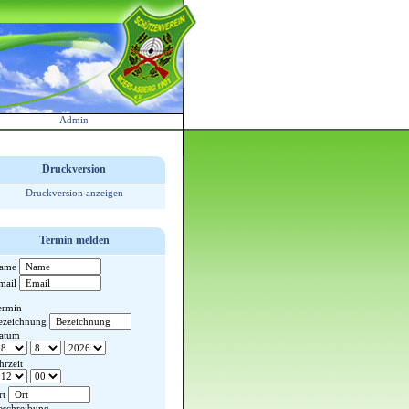
Admin
Druckversion
Druckversion anzeigen
Termin melden
ame
mail
ermin
ezeichnung
atum
hrzeit
rt
eschreibung